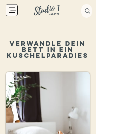
Verwandle Dein
Bett in ein
Kuschelparadies