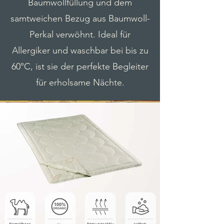
Baumwollfüllung und dem
samtweichen Bezug aus Baumwoll-
Perkal verwöhnt. Ideal für
Allergiker und waschbar bei bis zu
60°C, ist sie der perfekte Begleiter
für erholsame Nächte.