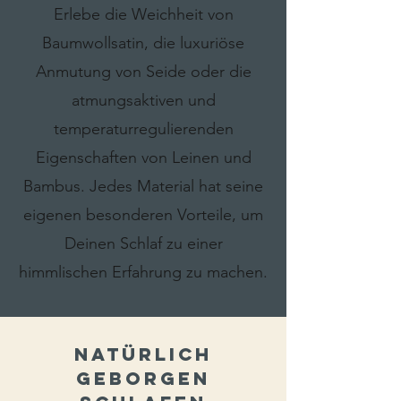
Erlebe die Weichheit von
Baumwollsatin, die luxuriöse
Anmutung von Seide oder die
atmungsaktiven und
temperaturregulierenden
Eigenschaften von Leinen und
Bambus. Jedes Material hat seine
eigenen besonderen Vorteile, um
Deinen Schlaf zu einer
himmlischen Erfahrung zu machen.
Natürlich
geborgen