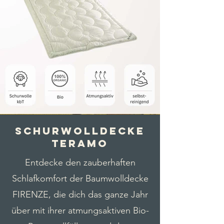
Schurwolldecke
TERAMO
Entdecke den zauberhaften
Schlafkomfort der Baumwolldecke
FIRENZE, die dich das ganze Jahr
über mit ihrer atmungsaktiven Bio-