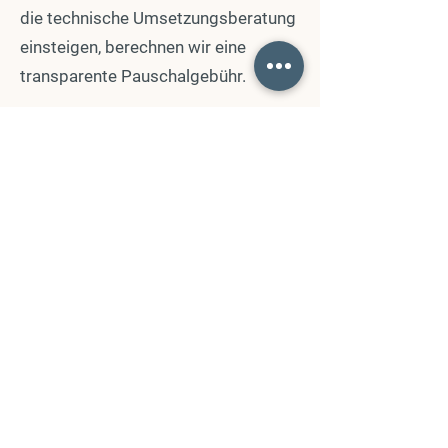
die technische Umsetzungsberatung
einsteigen, berechnen wir eine
transparente Pauschalgebühr.
Nimm dir Zeit.
Moderne Raumgestaltung entsteht
dort, wo Erfahrung, Kreativität und
deine Persönlichkeit
zusammenkommen.
ERSTBERATUNG
BUCHEN
Buche dir ein kostenloses und