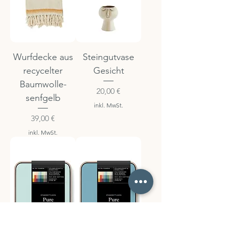
Wurfdecke aus
Steingutvase
recycelter
Gesicht
Baumwolle-
Preis
20,00 €
senfgelb
inkl. MwSt.
Preis
39,00 €
inkl. MwSt.