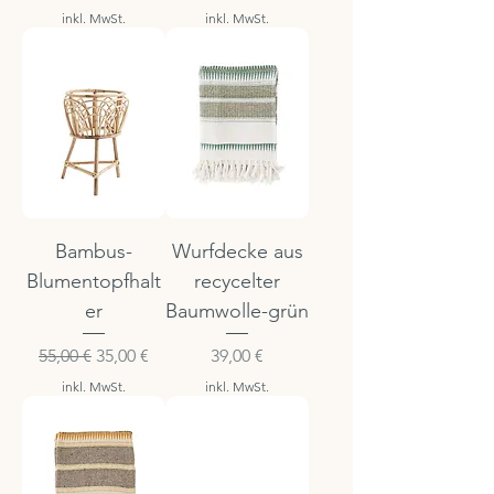
inkl. MwSt.
inkl. MwSt.
Bambus-
Wurfdecke aus
Blumentopfhalt
recycelter
er
Baumwolle-grün
Standardpreis
Sale-Preis
Preis
55,00 €
35,00 €
39,00 €
inkl. MwSt.
inkl. MwSt.