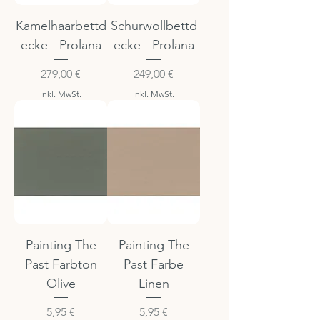
Kamelhaarbettd
Schurwollbettd
ecke - Prolana
ecke - Prolana
Preis
Preis
279,00 €
249,00 €
inkl. MwSt.
inkl. MwSt.
Painting The
Painting The
Past Farbton
Past Farbe
Olive
Linen
Preis
Preis
5,95 €
5,95 €