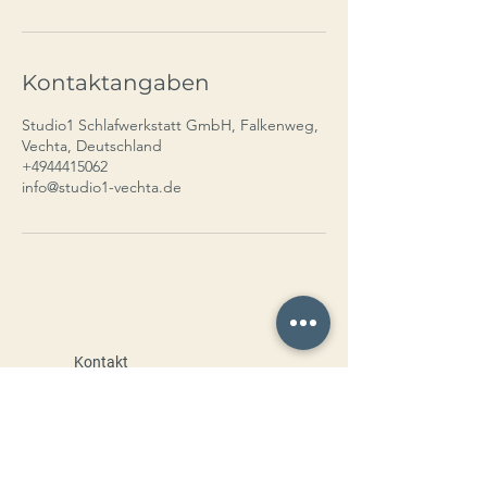
M
i
n
.
Kontaktangaben
Studio1 Schlafwerkstatt GmbH, Falkenweg,
Vechta, Deutschland
+4944415062
info@studio1-vechta.de
Kontakt
AGB
Impressum
Widerrufsrecht