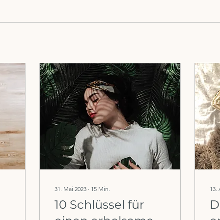
31. Mai 2023
∙
15
Min.
13. 
10 Schlüssel für
D