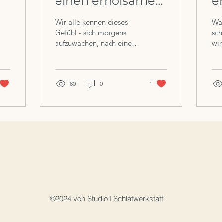
einen erholsamen
e
Schlaf: Wege zur
N
Wir alle kennen dieses
Wa
ur
natürlichen
Gefühl - sich morgens
sch
aufzuwachen, nach einer
wi
Nachtruhe
guten Nacht Schlaf,
kön
erfrischt, revitalisiert und
bereit, den Tag zu...
80
0
1
©2024 von Studio1 Schlafwerkstatt