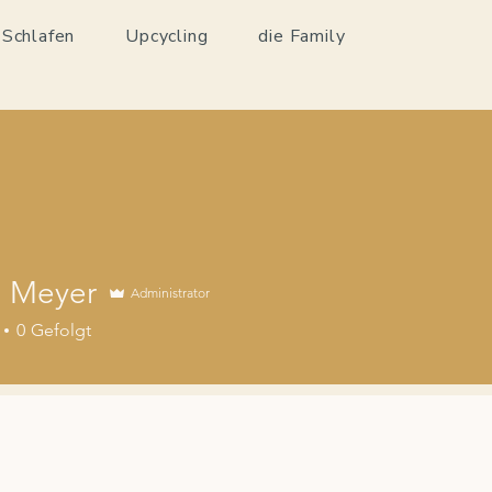
 Schlafen
Upcycling
die Family
 Meyer
Administrator
0
Gefolgt