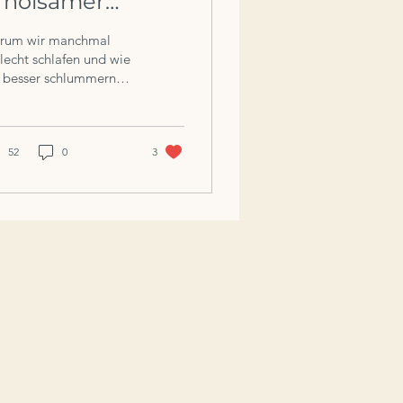
rholsamer
achtruhe
rum wir manchmal
lecht schlafen und wie
r besser schlummern
nen...
52
0
3