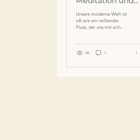
Meditation und
Schlaf: Ein
Unsere moderne Welt ist
heilsamer Pfad z
oft wie ein reißender
Fluss, der uns mit sich
inneren Ruhe
reißt. Sie ist voll von
Terminen und
Erwartungen, von Sorgen
und...
65
1
1