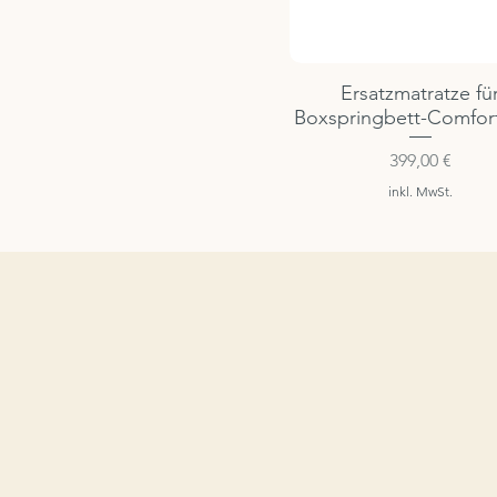
Ersatzmatratze fü
Boxspringbett-Comfor
Preis
399,00 €
inkl. MwSt.