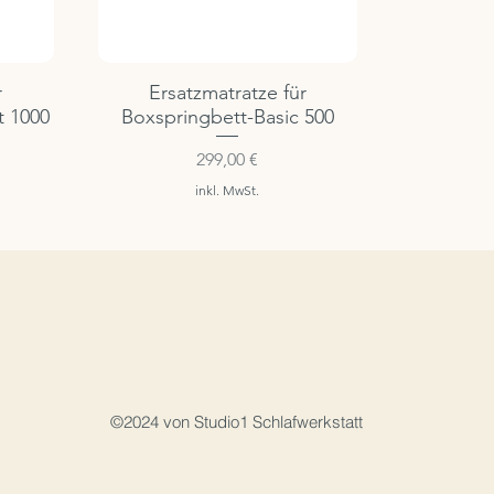
r
Ersatzmatratze für
t 1000
Boxspringbett-Basic 500
Preis
299,00 €
inkl. MwSt.
©2024 von Studio1 Schlafwerkstatt